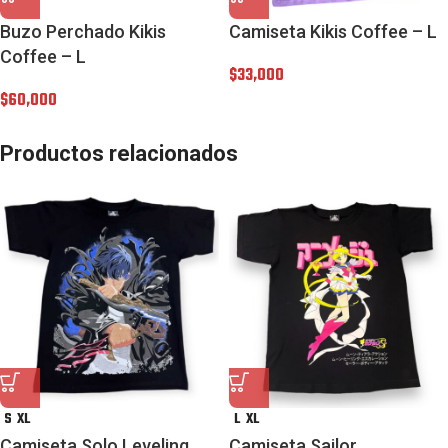
Buzo Perchado Kikis
Camiseta Kikis Coffee – L
Coffee – L
$
33,000
$
60,000
Productos relacionados
S
XL
L
XL
Camiseta Solo Leveling
Camiseta Sailor