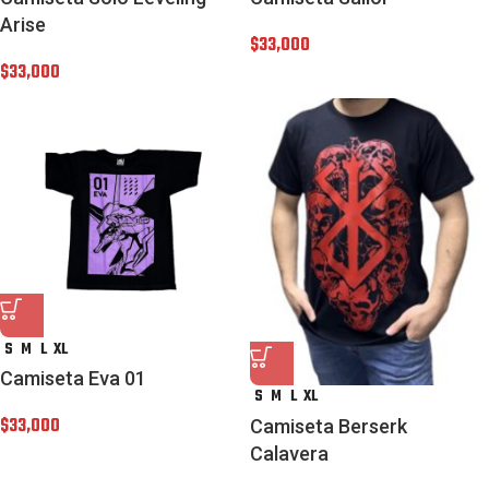
Arise
$
33,000
$
33,000
S
M
L
XL
Camiseta Eva 01
S
M
L
XL
$
33,000
Camiseta Berserk
Calavera