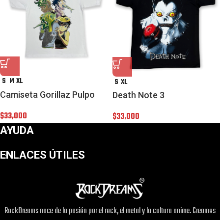
S
M
XL
S
XL
Camiseta Gorillaz Pulpo
Death Note 3
$
33,000
$
33,000
AYUDA
ENLACES ÚTILES
RockDreams nace de la pasión por el rock, el metal y la cultura anime. Creamos
¡Este
Camiseta Kikis Delivery Service