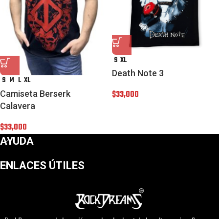
S
XL
Death Note 3
S
M
L
XL
Camiseta Berserk
$
33,000
Calavera
$
33,000
AYUDA
ENLACES ÚTILES