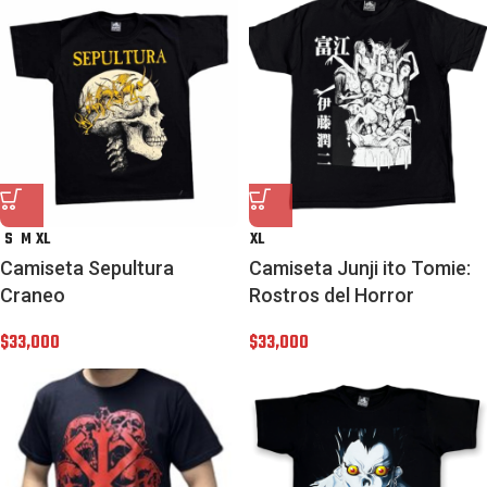
S
M
XL
XL
Camiseta Sepultura
Camiseta Junji ito Tomie:
Craneo
Rostros del Horror
$
33,000
$
33,000