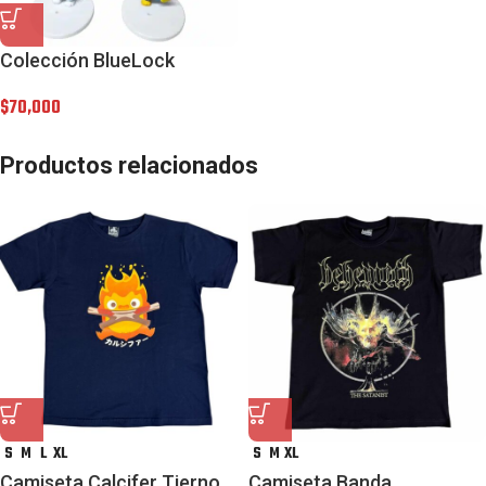
Colección BlueLock
$
70,000
Productos relacionados
S
M
L
XL
S
M
XL
Camiseta Calcifer Tierno
Camiseta Banda