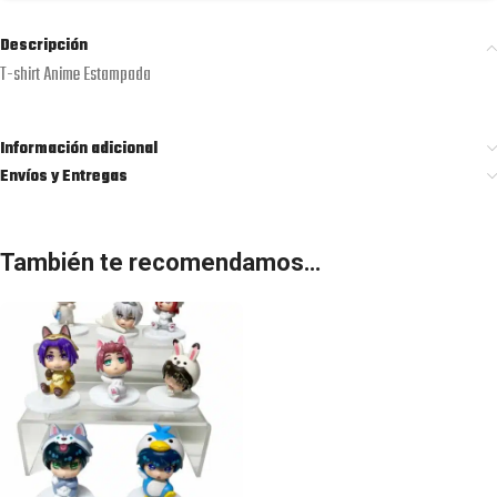
Descripción
T-shirt Anime Estampada
Información adicional
Envíos y Entregas
También te recomendamos…