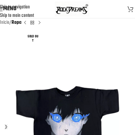
Skip to navigation
MENU
Skip to main content
Inicio
Ropa
SOLD OU
T