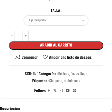
TALLA
AÑADIR AL CARRITO
Comparar
Añadir a la lista de deseos
SKU:
N/D
Categorías:
Básicos
,
Buzos
,
Ropa
Etiquetas:
Chaqueta
,
rockdreams
Follow:
Descripción