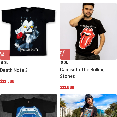
S
XL
S
XL
Camiseta The Rolling
Death Note 3
Stones
$
33,000
$
33,000