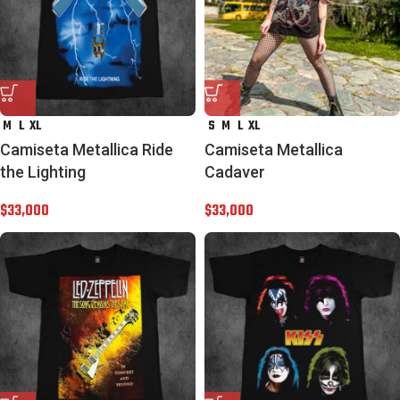
M
L
XL
S
M
L
XL
Camiseta Metallica Ride
Camiseta Metallica
the Lighting
Cadaver
$
33,000
$
33,000