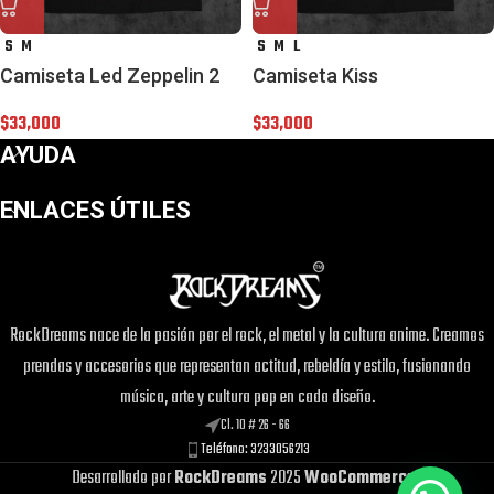
S
M
S
M
L
Camiseta Led Zeppelin 2
Camiseta Kiss
$
33,000
$
33,000
AYUDA
ENLACES ÚTILES
RockDreams nace de la pasión por el rock, el metal y la cultura anime. Creamos
¡Este
Buzo Perchado Sin capota Rosado
prendas y accesorios que representan actitud, rebeldía y estilo, fusionando
puede ser tuyo solo por
$55,000
!
música, arte y cultura pop en cada diseño.
Si tienes alguna duda, pregúntanos.
Cl. 10 # 26 - 66
Teléfono: 3233056213
Desarrollado por
RockDreams
2025
WooCommerce
.