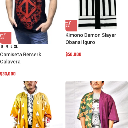
Kimono Demon Slayer
Obanai Iguro
S
M
L
XL
$
50,000
Camiseta Berserk
Calavera
$
33,000