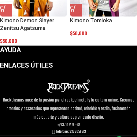
Kimono Demon Slayer
Kimono Tomioka
Zenitsu Agatsuma
$
50,000
$
50,000
AYUDA
ENLACES ÚTILES
RockDreams nace de la pasión por el rock, el metal y la cultura anime. Creamos
prendas y accesorios que representan actitud, rebeldía y estilo, fusionando
música, arte y cultura pop en cada diseño.
Cl. 10 # 26 - 66
Teléfono: 3233056213