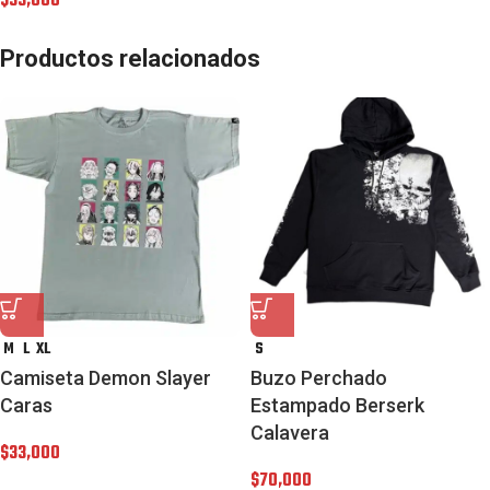
$
33,000
Productos relacionados
M
L
XL
S
Camiseta Demon Slayer
Buzo Perchado
Caras
Estampado Berserk
Calavera
$
33,000
$
70,000