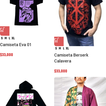
S
M
L
XL
Camiseta Eva 01
S
M
L
XL
$
33,000
Camiseta Berserk
Calavera
$
33,000