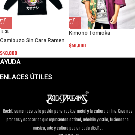
L
XL
Kimono Tomioka
Camibuzo Sin Cara Ramen
$
50,000
$
40,000
AYUDA
ENLACES ÚTILES
RockDreams nace de la pasión por el rock, el metal y la cultura anime. Creamos
prendas y accesorios que representan actitud, rebeldía y estilo, fusionando
música, arte y cultura pop en cada diseño.