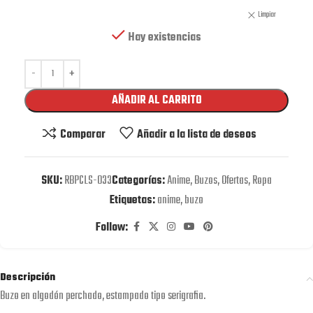
Limpiar
Hay existencias
AÑADIR AL CARRITO
Comparar
Añadir a la lista de deseos
SKU:
RBPCLS-033
Categorías:
Anime
,
Buzos
,
Ofertas
,
Ropa
Etiquetas:
anime
,
buzo
Follow:
Descripción
Buzo en algodón perchado, estampado tipo serigrafia.