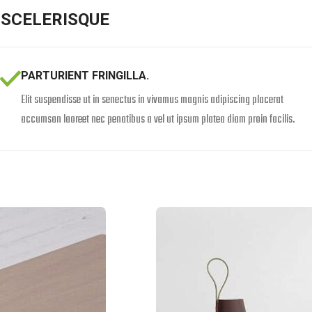
SCELERISQUE
PARTURIENT FRINGILLA.
Elit suspendisse ut in senectus in vivamus magnis adipiscing placerat
accumsan laoreet nec penatibus a vel ut ipsum platea diam proin facilis.