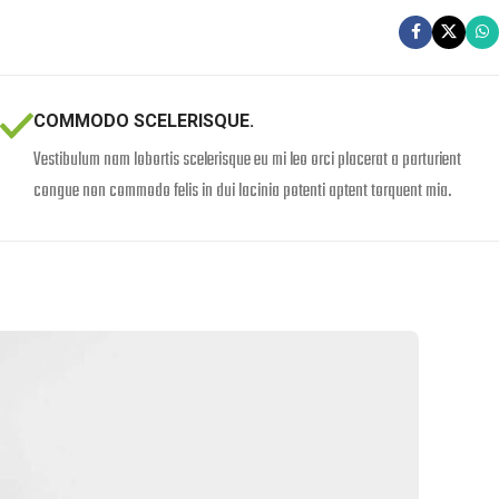
COMMODO SCELERISQUE.
Vestibulum nam lobortis scelerisque eu mi leo orci placerat a parturient
congue non commodo felis in dui lacinia potenti aptent torquent mia.