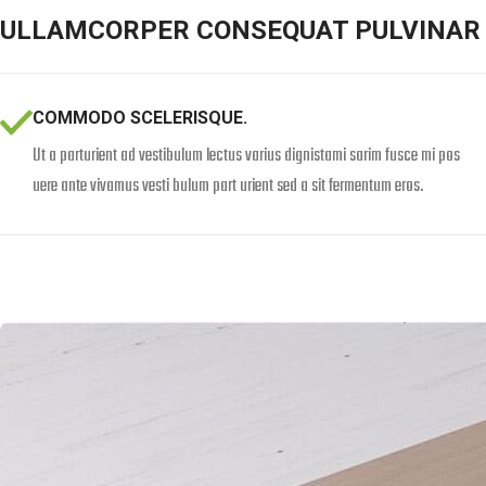
ULLAMCORPER CONSEQUAT PULVINAR 
COMMODO SCELERISQUE.
Ut a parturient ad vestibulum lectus varius dignistami sarim fusce mi pos
uere ante vivamus vesti bulum part urient sed a sit fermentum eros.