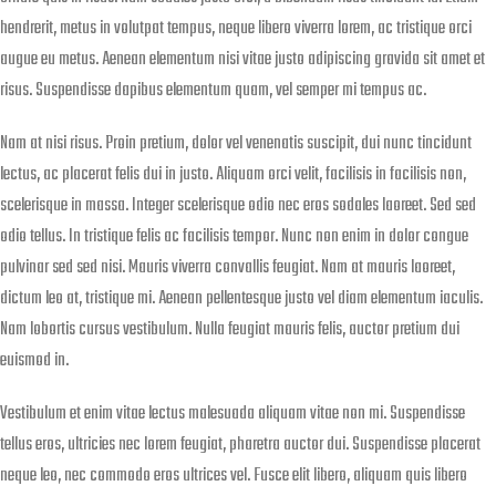
hendrerit, metus in volutpat tempus, neque libero viverra lorem, ac tristique orci
augue eu metus. Aenean elementum nisi vitae justo adipiscing gravida sit amet et
risus. Suspendisse dapibus elementum quam, vel semper mi tempus ac.
Nam at nisi risus. Proin pretium, dolor vel venenatis suscipit, dui nunc tincidunt
lectus, ac placerat felis dui in justo. Aliquam orci velit, facilisis in facilisis non,
scelerisque in massa. Integer scelerisque odio nec eros sodales laoreet. Sed sed
odio tellus. In tristique felis ac facilisis tempor. Nunc non enim in dolor congue
pulvinar sed sed nisi. Mauris viverra convallis feugiat. Nam at mauris laoreet,
dictum leo at, tristique mi. Aenean pellentesque justo vel diam elementum iaculis.
Nam lobortis cursus vestibulum. Nulla feugiat mauris felis, auctor pretium dui
euismod in.
Vestibulum et enim vitae lectus malesuada aliquam vitae non mi. Suspendisse
tellus eros, ultricies nec lorem feugiat, pharetra auctor dui. Suspendisse placerat
neque leo, nec commodo eros ultrices vel. Fusce elit libero, aliquam quis libero