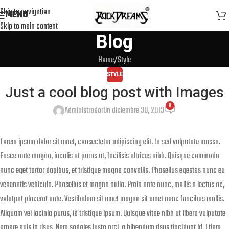
Skip to navigation
MENU
Skip to main content
Blog
Home
Style
STYLE
Just a cool blog post with Images
0
Administrador
On diciembre 30, 2013
Lorem ipsum dolor sit amet, consectetur adipiscing elit. In sed vulputate massa.
Fusce ante magna, iaculis ut purus ut, facilisis ultrices nibh. Quisque commodo
nunc eget tortor dapibus, et tristique magna convallis. Phasellus egestas nunc eu
venenatis vehicula. Phasellus et magna nulla. Proin ante nunc, mollis a lectus ac,
volutpat placerat ante. Vestibulum sit amet magna sit amet nunc faucibus mollis.
Aliquam vel lacinia purus, id tristique ipsum. Quisque vitae nibh ut libero vulputate
ornare quis in risus. Nam sodales justo orci, a bibendum risus tincidunt id. Etiam