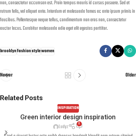
non, consectetur accumsan est. Proin tempus mauris id cursus posuere. Sed et
rutrum felis, vel aliquet ante. Interdum et malesuada fames ac ante ipsum primis in
faucibus. Pellentesque neque tellus, condimentum non eros non, consectetur
auctor lacus. Curabitur malesuada odio eget elit egestas porttitor.
brooklyn
fashion
style
women
Newer
Older
Related Posts
INSPIRATION
Green interior design inspiration
0
Ludyz