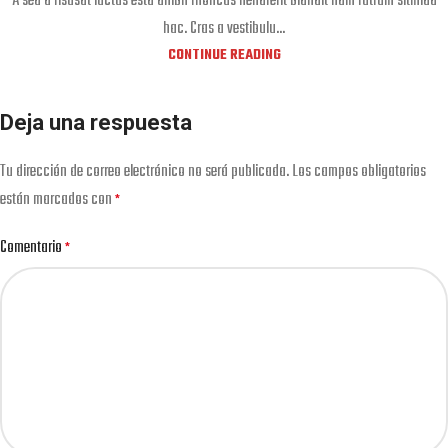
A sed a risusat luctus esta anibh rhoncus hendrerit blandit nam rutrum sitmiad
hac. Cras a vestibulu...
CONTINUE READING
Deja una respuesta
Tu dirección de correo electrónico no será publicada.
Los campos obligatorios
están marcados con
*
Comentario
*