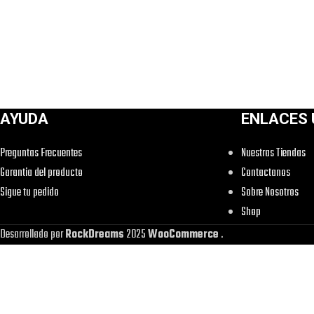
AYUDA
ENLACES 
Preguntas Frecuentes
Nuestras Tiendas
Garantia del producto
Contactanos
Sigue tu pedido
Sobre Nosotros
Shop
Desarrollado por
RockDreams
2025
WooCommerce
.