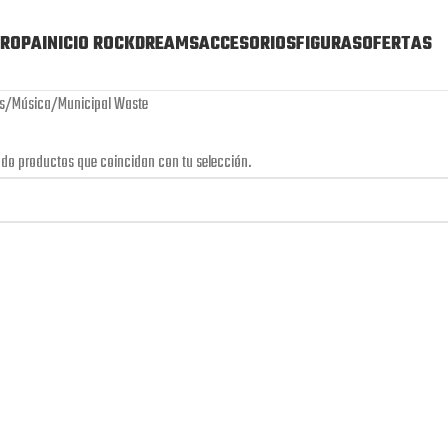
ROPA
INICIO ROCKDREAMS
ACCESORIOS
FIGURAS
OFERTAS
s
Música
Municipal Waste
do productos que coincidan con tu selección.