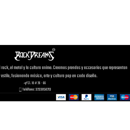
 rock, el metal y la cultura anime. Creamos prendas y accesorios que representan
y estilo, fusionando música, arte y cultura pop en cada diseño.
Cl. 10 # 26 - 66
Teléfono: 3233056213