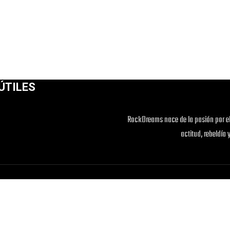
ÚTILES
RockDreams nace de la pasión por el
actitud, rebeldía 