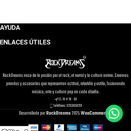
AYUDA
ENLACES ÚTILES
RockDreams nace de la pasión por el rock, el metal y la cultura anime. Creamos
prendas y accesorios que representan actitud, rebeldía y estilo, fusionando
música, arte y cultura pop en cada diseño.
Cl. 10 # 26 - 66
Teléfono: 3233056213
Desarrollado por
RockDreams
2025
WooCommerce
.