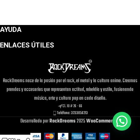
AYUDA
ENLACES ÚTILES
RockDreams nace de la pasión por el rock, el metal y la cultura anime. Creamos
prendas y accesorios que representan actitud, rebeldía y estilo, fusionando
música, arte y cultura pop en cada diseño.
Cl. 10 # 26 - 66
Teléfono: 3233056213
Desarrollado por
RockDreams
2025
WooCommerce
.