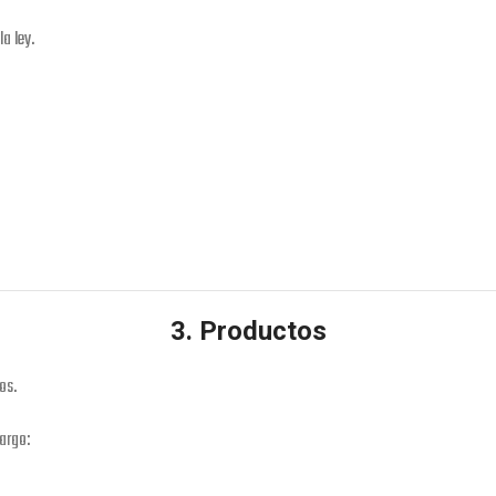
a ley.
3. Productos
os.
argo: