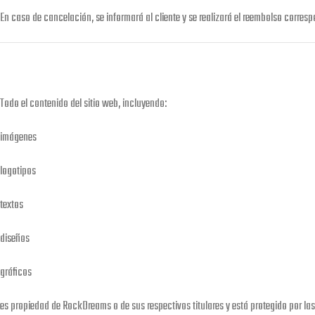
En caso de cancelación, se informará al cliente y se realizará el reembolso correspo
Todo el contenido del sitio web, incluyendo:
imágenes
logotipos
textos
diseños
gráficos
es propiedad de RockDreams o de sus respectivos titulares y está protegido por las 