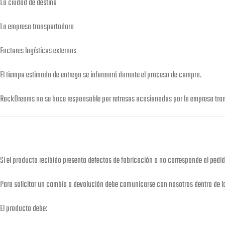
La ciudad de destino
La empresa transportadora
Factores logísticos externos
El tiempo estimado de entrega se informará durante el proceso de compra.
RockDreams no se hace responsable por retrasos ocasionados por la empresa tra
Si el producto recibido presenta defectos de fabricación o no corresponde al pedido
Para solicitar un cambio o devolución debe comunicarse con nosotros dentro de 
El producto debe: