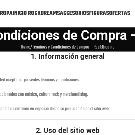
ROPA
INICIO ROCKDREAMS
ACCESORIOS
FIGURAS
OFERTAS
ondiciones de Compra
Home
Términos y Condiciones de Compra – RockDreams
1. Información general
sted acepta los presentes términos y condiciones.
lacionados con música, cultura rock y merchandising.
cambios entrarán en vigencia desde su publicación en el sitio web.
2. Uso del sitio web