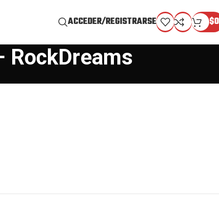
ACCEDER/REGISTRARSE
$
0
 – RockDreams