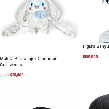
Figura Ganyu
$
150,000
Maleta Personajes Cinnamon
Corazones
$
25,000
$
40,000