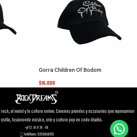
Gorra Children Of Bodom
$
16,000
¡Este
Tote Bag NaNa
puede ser tuyo
solo por
$40,000
!
Si tienes alguna duda, pregúntanos.
 rock, el metal y la cultura anime. Creamos prendas y accesorios que representan
y estilo, fusionando música, arte y cultura pop en cada diseño.
Cl. 10 # 26 - 66
Teléfono: 3233056213