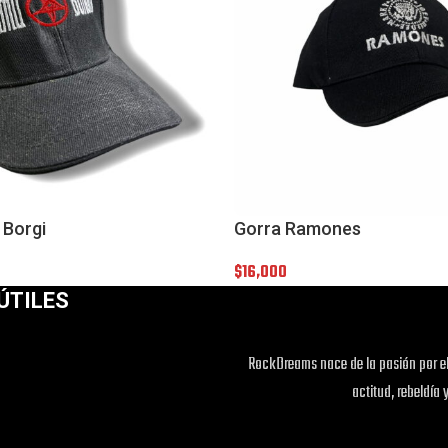
 Borgi
Gorra Ramones
$
16,000
ÚTILES
RockDreams nace de la pasión por el
actitud, rebeldía 