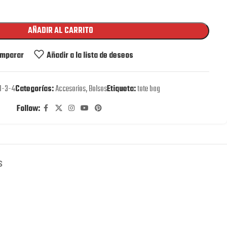
AÑADIR AL CARRITO
mparar
Añadir a la lista de deseos
1-3-4
Categorías:
Accesorios
,
Bolsos
Etiqueta:
tote bag
Follow:
S