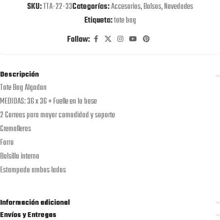
SKU:
TTA-22-33
Categorías:
Accesorios
,
Bolsos
,
Novedades
Etiqueta:
tote bag
Follow:
Descripción
Tote Bag Algodon
MEDIDAS: 36 x 36 + Fuelle en la base
2 Correas para mayor comodidad y soporte
Cremalleras
Forro
Bolsillo interno
Estampado ambos lados
Información adicional
Envíos y Entregas