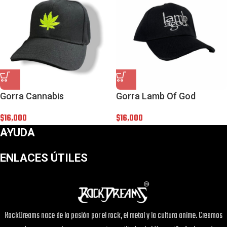
Gorra Cannabis
Gorra Lamb Of God
$
16,000
$
16,000
AYUDA
ENLACES ÚTILES
RockDreams nace de la pasión por el rock, el metal y la cultura anime. Creamos
¡Este
Pin One Piece Water
puede ser