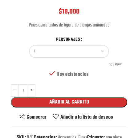
$
18,000
Pines esmaltados de figura de dibujos animados
PERSONAJES
Limpiar
Hay existencias
AÑADIR AL CARRITO
Comparar
Añadir a la lista de deseos
SKU:
N/D
Categorías:
Accesorios
,
Pines
Etiqueta:
one piece