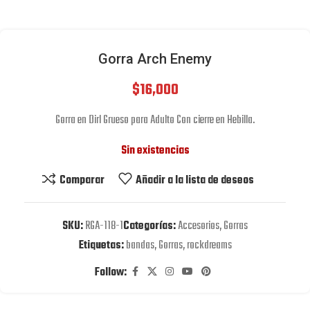
Gorra Arch Enemy
$
16,000
Gorra en Dirl Grueso para Adulto Con cierre en Hebilla.
Sin existencias
Comparar
Añadir a la lista de deseos
SKU:
RGA-118-1
Categorías:
Accesorios
,
Gorras
Etiquetas:
bandas
,
Gorras
,
rockdreams
Follow: