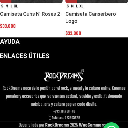
S
M
L
XL
S
M
L
XL
Camiseta Guns N’ Roses 2
Camiseta Canserbero
Logo
$
33,000
$
33,000
AYUDA
ENLACES ÚTILES
RockDreams nace de la pasión por el rock, el metal y la cultura anime. Creamos
prendas y accesorios que representan actitud, rebeldía y estilo, fusionando
música, arte y cultura pop en cada diseño.
Cl. 10 # 26 - 66
Teléfono: 3233056213
Desarrollado por
RockDreams
2025
WooCommerce
.