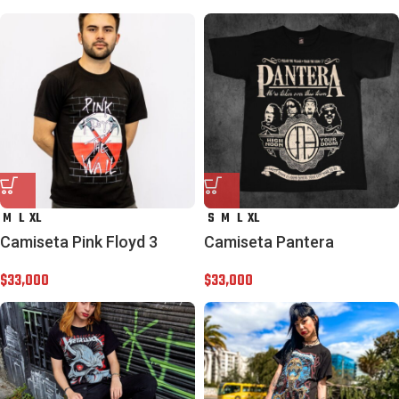
M
L
XL
S
M
L
XL
Camiseta Pink Floyd 3
Camiseta Pantera
$
33,000
$
33,000