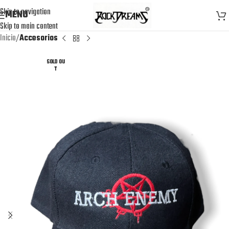
Skip to navigation
MENU
Skip to main content
Inicio
Accesorios
SOLD OU
T