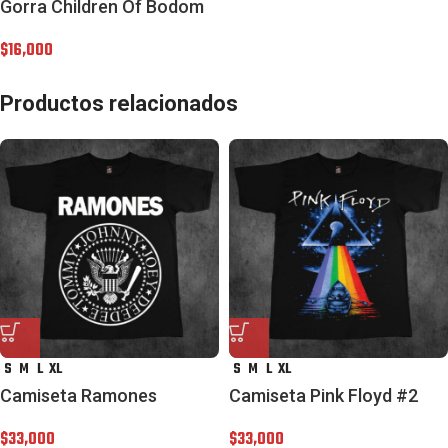
Gorra Children Of Bodom
$
16,000
Productos relacionados
S
M
L
XL
S
M
L
XL
Camiseta Ramones
Camiseta Pink Floyd #2
$
33,000
$
33,000