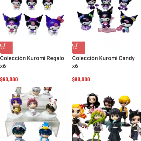
Colección Kuromi Regalo
Colección Kuromi Candy
x6
x6
$
60,000
$
90,000