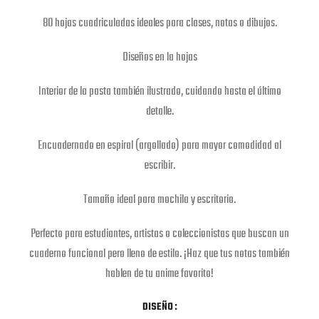
80 hojas cuadriculadas ideales para clases, notas o dibujos.
Diseños en la hojas
Interior de la pasta también ilustrado, cuidando hasta el último
detalle.
Encuadernado en espiral (argollado) para mayor comodidad al
escribir.
Tamaño ideal para mochila y escritorio.
Perfecto para estudiantes, artistas o coleccionistas que buscan un
cuaderno funcional pero lleno de estilo. ¡Haz que tus notas también
hablen de tu anime favorito!
DISEÑO