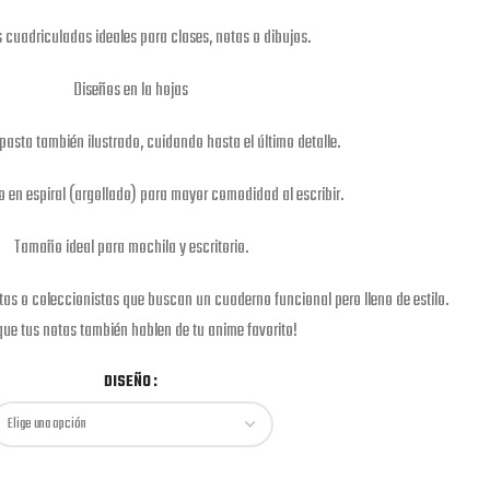
 cuadriculadas ideales para clases, notas o dibujos.
Diseños en la hojas
a pasta también ilustrado, cuidando hasta el último detalle.
en espiral (argollado) para mayor comodidad al escribir.
Tamaño ideal para mochila y escritorio.
stas o coleccionistas que buscan un cuaderno funcional pero lleno de estilo.
que tus notas también hablen de tu anime favorito!
DISEÑO