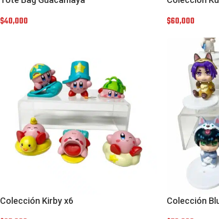
$
40,000
$
60,000
Colección Kirby x6
Colección B