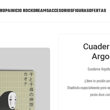
ROPA
INICIO ROCKDREAMS
ACCESORIOS
FIGURAS
OFERTAS
Cuadern
Argo
Cuaderno Argoll
¡Lleva tu pasión po
Diseñado especialmente para ve
pasta dura con