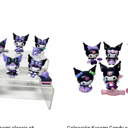
romi classic x6
Colección Kuromi Candy x