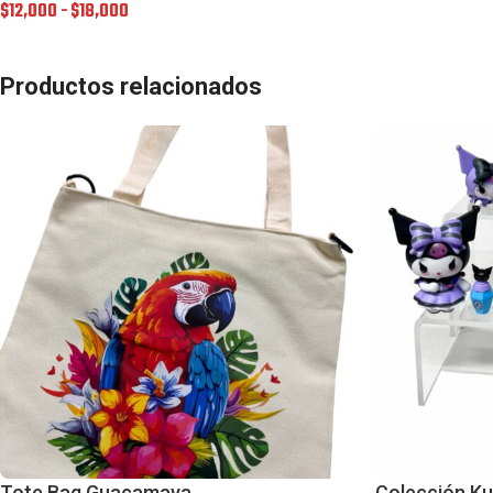
$
12,000
-
$
18,000
Productos relacionados
Tote Bag Guacamaya
Colección Ku