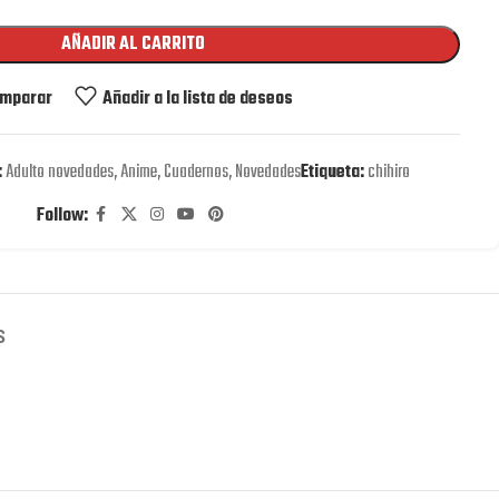
AÑADIR AL CARRITO
mparar
Añadir a la lista de deseos
:
Adulto novedades
,
Anime
,
Cuadernos
,
Novedades
Etiqueta:
chihiro
Follow:
S