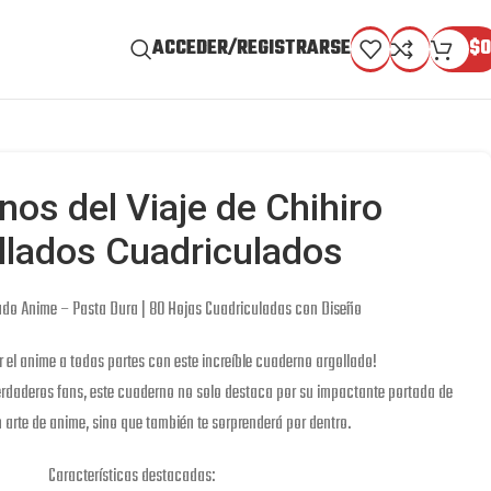
ACCEDER/REGISTRARSE
$
0
os del Viaje de Chihiro
llados Cuadriculados
ado Anime – Pasta Dura | 80 Hojas Cuadriculadas con Diseño
r el anime a todas partes con este increíble cuaderno argollado!
rdaderos fans, este cuaderno no solo destaca por su impactante portada de
 arte de anime, sino que también te sorprenderá por dentro.
Características destacadas: