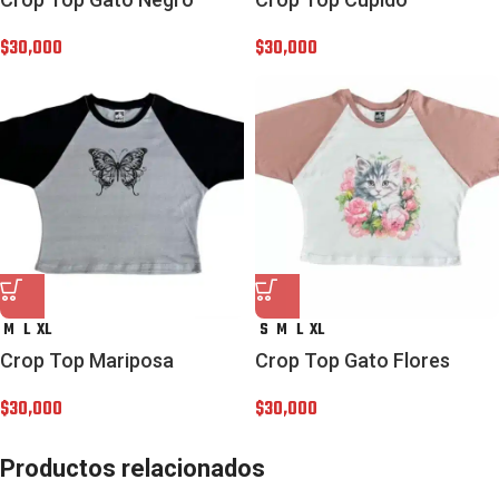
$
30,000
$
30,000
M
L
XL
S
M
L
XL
Crop Top Mariposa
Crop Top Gato Flores
$
30,000
$
30,000
Productos relacionados