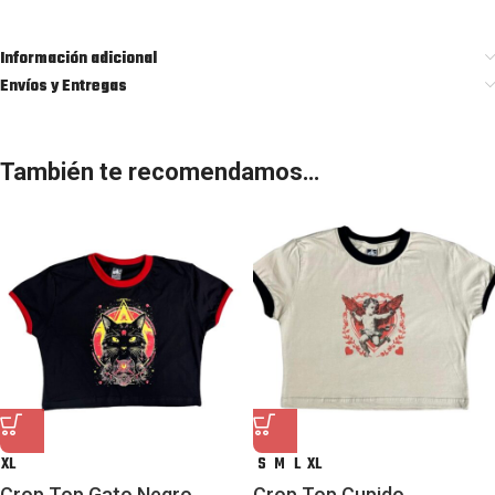
Información adicional
Envíos y Entregas
También te recomendamos…
XL
S
M
L
XL
Crop Top Gato Negro
Crop Top Cupido