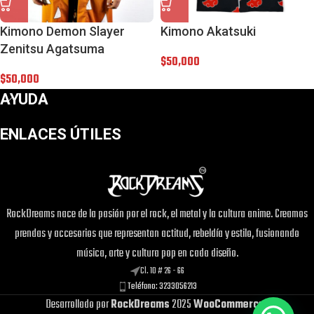
Kimono Demon Slayer
Kimono Akatsuki
Zenitsu Agatsuma
$
50,000
$
50,000
AYUDA
ENLACES ÚTILES
RockDreams nace de la pasión por el rock, el metal y la cultura anime. Creamos
¡Este
Colección Kirby x6
puede ser tuyo
prendas y accesorios que representan actitud, rebeldía y estilo, fusionando
solo por
$65,000
!
música, arte y cultura pop en cada diseño.
Si tienes alguna duda, pregúntanos.
Cl. 10 # 26 - 66
Teléfono: 3233056213
Desarrollado por
RockDreams
2025
WooCommerce
.