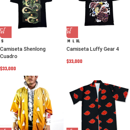
S
M
L
XL
Camiseta Shenlong
Camiseta Luffy Gear 4
Cuadro
$
33,000
$
33,000