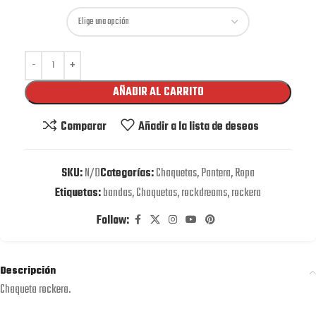
AÑADIR AL CARRITO
Comparar
Añadir a la lista de deseos
SKU:
N/D
Categorías:
Chaquetas
,
Pantera
,
Ropa
Etiquetas:
bandas
,
Chaquetas
,
rockdreams
,
rockera
Follow:
Descripción
Chaqueta rockera.