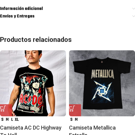
Información adicional
Envíos y Entregas
Productos relacionados
S
M
L
XL
S
M
Camiseta AC DC Highway
Camiseta Metallica