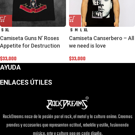
S
XL
S
M
L
XL
Camiseta Guns N’ Roses
Camiseta Canserbero – All
Appetite for Destruction
we need is love
$
33,000
$
33,000
AYUDA
ENLACES ÚTILES
RockDreams nace de la pasión por el rock, el metal y la cultura anime. Creamos
prendas y accesorios que representan actitud, rebeldía y estilo, fusionando
música, arte y cultura pop en cada diseño.