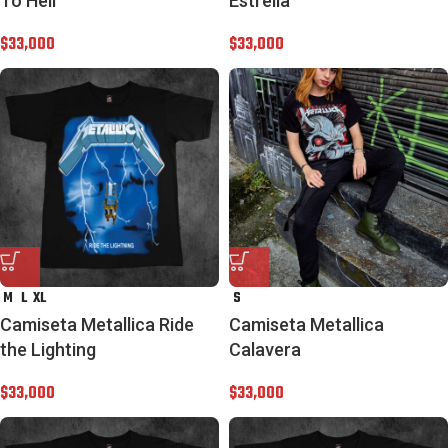
To Hell
Estrella
$
33,000
$
33,000
M
L
XL
S
Camiseta Metallica Ride
Camiseta Metallica
the Lighting
Calavera
$
33,000
$
33,000