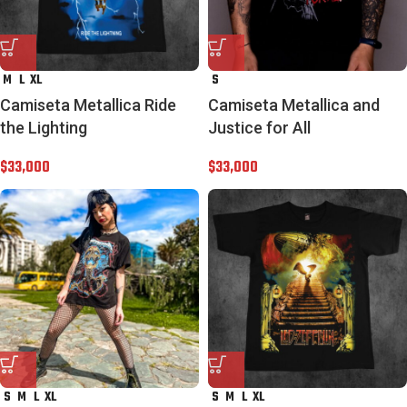
M
L
XL
S
Camiseta Metallica Ride
Camiseta Metallica and
the Lighting
Justice for All
$
33,000
$
33,000
S
M
L
XL
S
M
L
XL