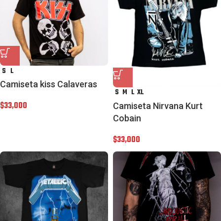
S
L
Camiseta kiss Calaveras
S
M
L
XL
$
33,000
Camiseta Nirvana Kurt
Cobain
$
33,000