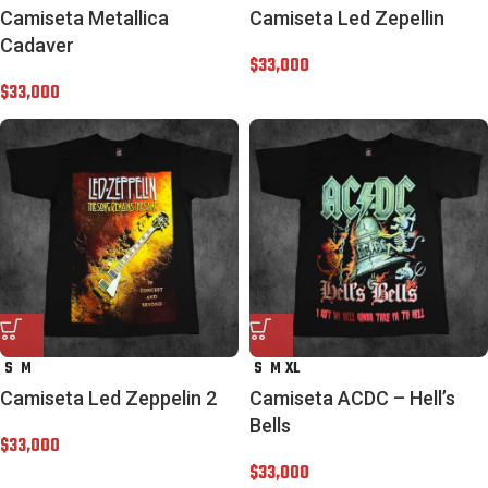
Camiseta Metallica
Camiseta Led Zepellin
Cadaver
$
33,000
$
33,000
S
M
S
M
XL
Camiseta Led Zeppelin 2
Camiseta ACDC – Hell’s
Bells
$
33,000
$
33,000