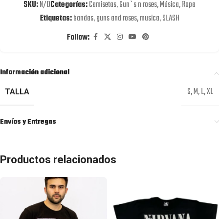
SKU:
N/D
Categorías:
Camisetas
,
Gun`s n roses
,
Música
,
Ropa
Etiquetas:
bandas
,
guns and roses
,
musica
,
SLASH
Follow:
Información adicional
S
,
M
,
L
,
XL
TALLA
Envíos y Entregas
Productos relacionados