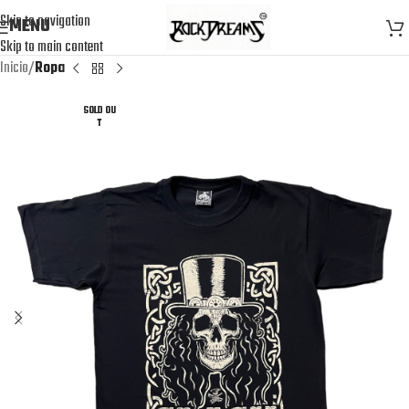
Skip to navigation
MENU
Skip to main content
Inicio
Ropa
SOLD OU
T