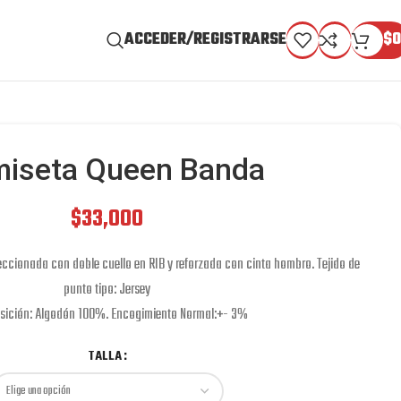
ACCEDER/REGISTRARSE
$
0
iseta Queen Banda
$
33,000
eccionada con doble cuello en RIB y reforzada con cinta hombro. Tejido de
punto tipo: Jersey
ición: Algodón 100%. Encogimiento Normal:+- 3%
TALLA