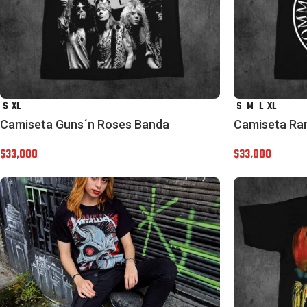
S
XL
S
M
L
XL
Camiseta Guns´n Roses Banda
Camiseta R
$
33,000
$
33,000