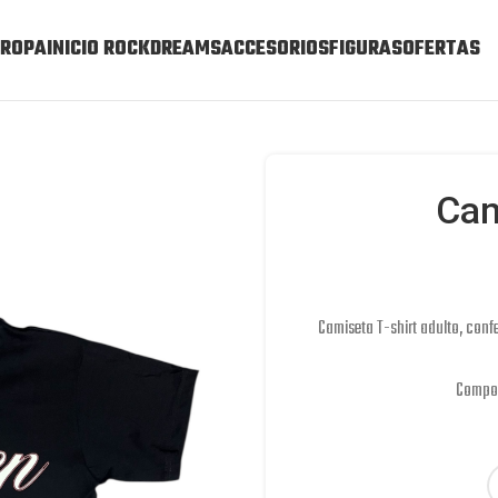
ROPA
INICIO ROCKDREAMS
ACCESORIOS
FIGURAS
OFERTAS
Cam
Camiseta T-shirt adulto, conf
Compos