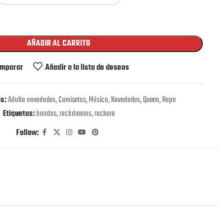
AÑADIR AL CARRITO
mparar
Añadir a la lista de deseos
s:
Adulto novedades
,
Camisetas
,
Música
,
Novedades
,
Queen
,
Ropa
Etiquetas:
bandas
,
rockdreams
,
rockera
Follow: