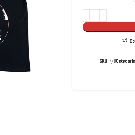
Co
SKU:
N/D
Categoría