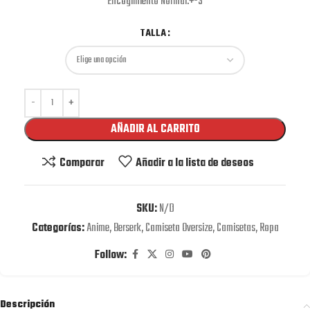
Encogimiento Normal:+-3
TALLA
AÑADIR AL CARRITO
Comparar
Añadir a la lista de deseos
SKU:
N/D
Categorías:
Anime
,
Berserk
,
Camiseta Oversize
,
Camisetas
,
Ropa
Follow:
Descripción