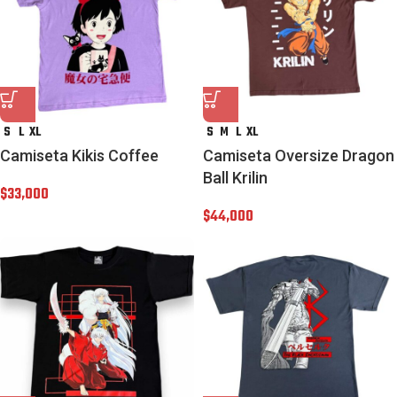
S
L
XL
S
M
L
XL
Camiseta Kikis Coffee
Camiseta Oversize Dragon
Ball Krilin
$
33,000
$
44,000