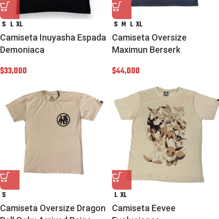
S
L
XL
S
M
L
XL
Camiseta Inuyasha Espada
Camiseta Oversize
Demoniaca
Maximun Berserk
$
33,000
$
44,000
S
L
XL
Camiseta Oversize Dragon
Camiseta Eevee