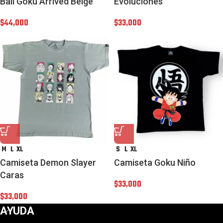
Ball Goku Arrived Beige
Evoluciones
$
44,000
$
33,000
M
L
XL
S
L
XL
Camiseta Demon Slayer
Camiseta Goku Niño
Caras
$
33,000
$
33,000
AYUDA