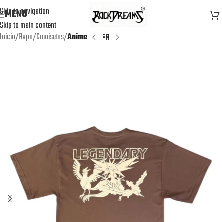
Skip to navigation
MENU
Skip to main content
Inicio
Ropa
Camisetas
Anime