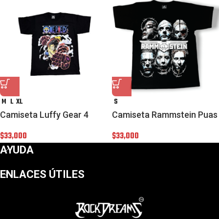
M
L
XL
S
Camiseta Luffy Gear 4
Camiseta Rammstein Puas
$
33,000
$
33,000
AYUDA
ENLACES ÚTILES