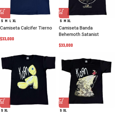
S
M
L
XL
S
M
XL
Camiseta Calcifer Tierno
Camiseta Banda
Behemoth Satanist
$
33,000
$
33,000
S
XL
S
XL