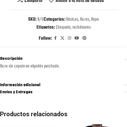
Comparar
Añadir a la lista de deseos
SKU:
N/D
Categorías:
Básicos
,
Buzos
,
Ropa
Etiquetas:
Chaqueta
,
rockdreams
Follow:
Descripción
Buzo sin capota en algodón perchado.
Información adicional
Envíos y Entregas
Productos relacionados