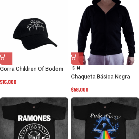
S
M
Gorra Children Of Bodom
Chaqueta Básica Negra
$
16,000
$
58,000