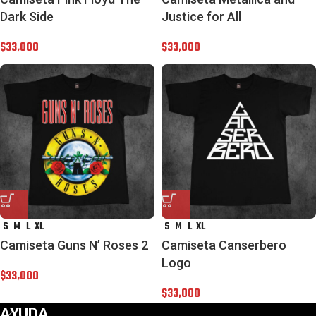
Dark Side
Justice for All
$
33,000
$
33,000
S
M
L
XL
S
M
L
XL
Camiseta Guns N’ Roses 2
Camiseta Canserbero
Logo
$
33,000
$
33,000
AYUDA