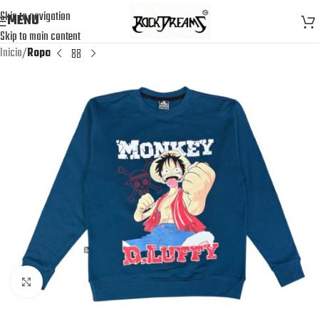
Skip to navigation
MENU
Skip to main content
Inicio
Ropa
Click to enlarge