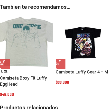
También te recomendamos…
L
XL
Camiseta Luffy Gear 4 – M
Camiseta Boxy Fit Luffy
$
33,000
EggHead
$
46,000
Productos relacionados