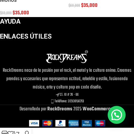
$
35,000
$
60,000
$
35,000
$
60,000
AYUDA
ENLACES ÚTILES
RockDreams nace de la pasión por el rock, el metal y la cultura anime. Creamos
prendas y accesorios que representan actitud, rebeldía y estilo, fusionando
música, arte y cultura pop en cada diseño.
Cl. 10 # 26 - 66
Teléfono: 3233056213
Desarrollado por
RockDreams
2025
WooCommerce
.