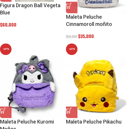
Figura Dragon Ball Vegeta
Blue
Maleta Peluche
Cinnamoroll moñito
$
60,000
$
35,000
$
60,000
-42%
-42%
Maleta Peluche Kuromi
Maleta Peluche Pikachu
Moños