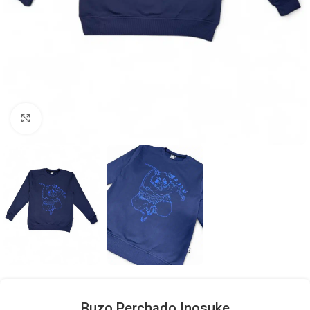
Click to enlarge
Buzo Perchado Inosuke