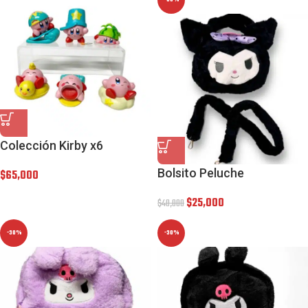
Colección Kirby x6
Bolsito Peluche
$
65,000
$
25,000
$
40,000
-30%
-30%