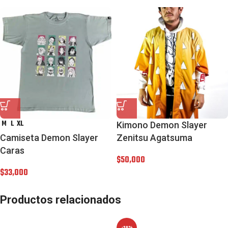
M
L
XL
Kimono Demon Slayer
Camiseta Demon Slayer
Zenitsu Agatsuma
Caras
$
50,000
$
33,000
Productos relacionados
-38%