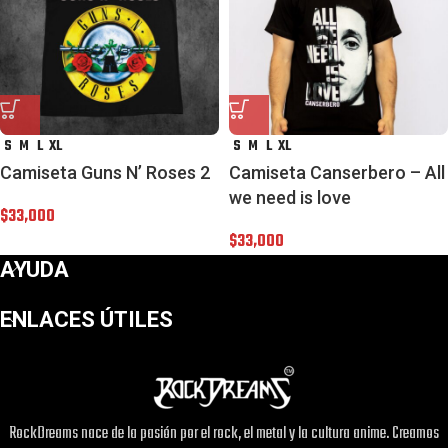
S
M
L
XL
S
M
L
XL
Camiseta Guns N’ Roses 2
Camiseta Canserbero – All
we need is love
$
33,000
$
33,000
AYUDA
ENLACES ÚTILES
RockDreams nace de la pasión por el rock, el metal y la cultura anime. Creamos