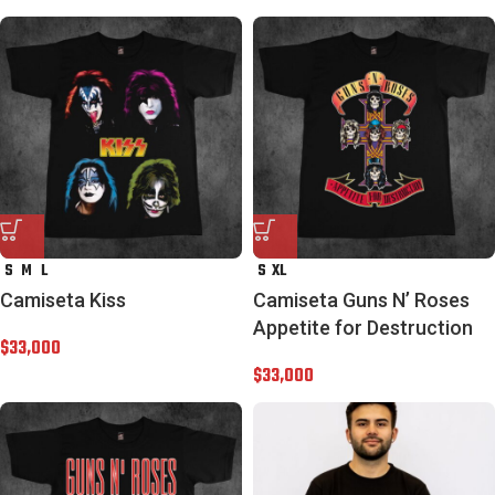
S
M
L
S
XL
Camiseta Kiss
Camiseta Guns N’ Roses
Appetite for Destruction
$
33,000
$
33,000