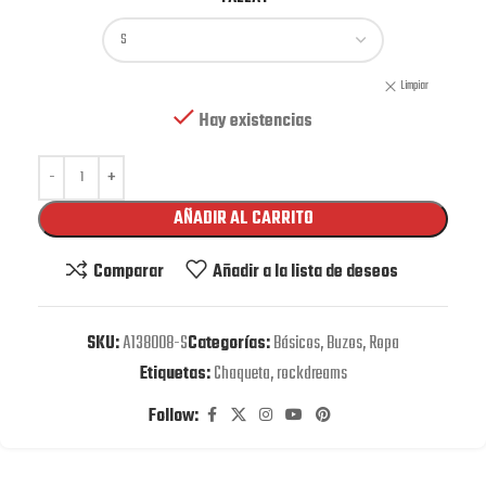
Limpiar
Hay existencias
AÑADIR AL CARRITO
Comparar
Añadir a la lista de deseos
SKU:
A138008-S
Categorías:
Básicos
,
Buzos
,
Ropa
Etiquetas:
Chaqueta
,
rockdreams
Follow: