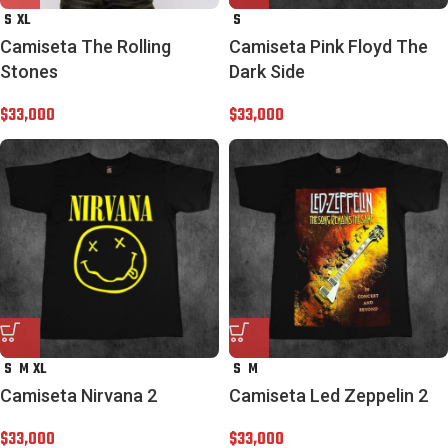
S
XL
S
Camiseta The Rolling
Camiseta Pink Floyd The
Stones
Dark Side
$
33,000
$
33,000
S
M
XL
S
M
Camiseta Nirvana 2
Camiseta Led Zeppelin 2
$
33,000
$
33,000