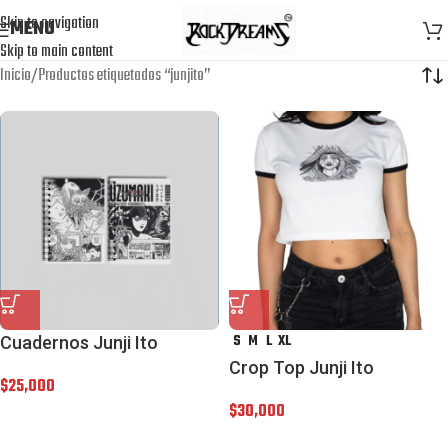
Skip to navigation
MENU
Skip to main content
Inicio
Productos etiquetados “junjito”
S
M
L
XL
Cuadernos Junji Ito
Crop Top Junji Ito
$
25,000
$
30,000