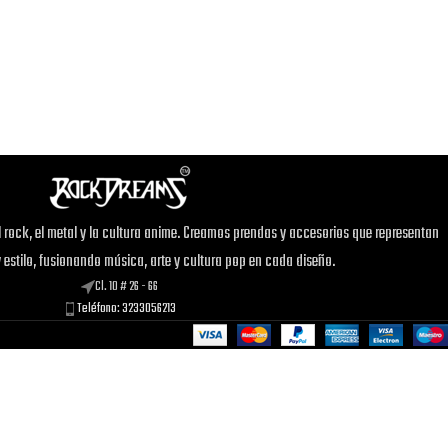
 rock, el metal y la cultura anime. Creamos prendas y accesorios que representan
y estilo, fusionando música, arte y cultura pop en cada diseño.
Cl. 10 # 26 - 66
Teléfono: 3233056213