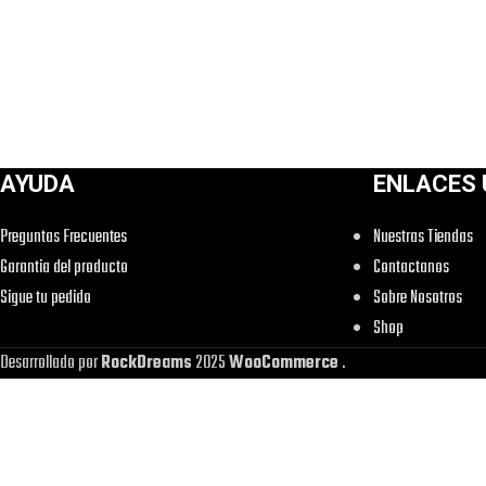
AYUDA
ENLACES 
Preguntas Frecuentes
Nuestras Tiendas
Garantia del producto
Contactanos
Sigue tu pedido
Sobre Nosotros
Shop
Desarrollado por
RockDreams
2025
WooCommerce
.