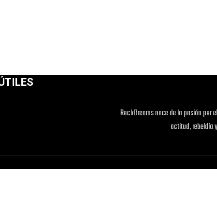
ÚTILES
RockDreams nace de la pasión por el
actitud, rebeldía 