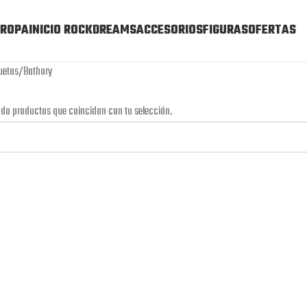
ROPA
INICIO ROCKDREAMS
ACCESORIOS
FIGURAS
OFERTAS
uetas
Bathory
do productos que coincidan con tu selección.