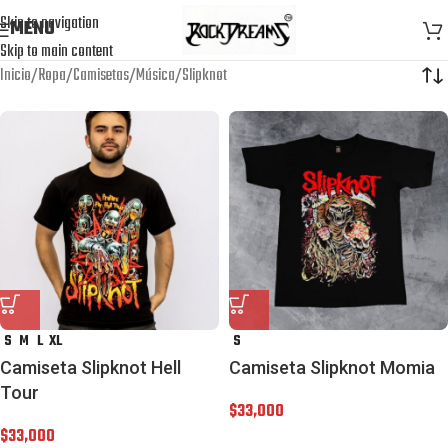
Skip to navigation
MENU
Skip to main content
Inicio
Ropa
Camisetas
Música
Slipknot
S
M
L
XL
S
Camiseta Slipknot Hell
Camiseta Slipknot Momia
Tour
$
33,000
$
33,000