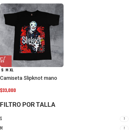
S
M
XL
Camiseta Slipknot mano
$
33,000
FILTRO POR TALLA
S
3
M
2