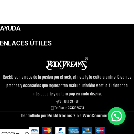
AYUDA
ENLACES ÚTILES
RockDreams nace de la pasión por el rock, el metal y la cultura anime. Creamos
prendas y accesorios que representan actitud, rebeldía y estilo, fusionando
música, arte y cultura pop en cada diseño.
Cl. 10 # 26 - 66
Teléfono: 3233056213
Desarrollado por
RockDreams
2025
WooCommerce
.