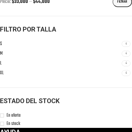
Precio:
$33,000
—
$44,000
FILTRAR
FILTRO POR TALLA
S
4
M
4
L
4
XL
4
ESTADO DEL STOCK
En oferta
En stock