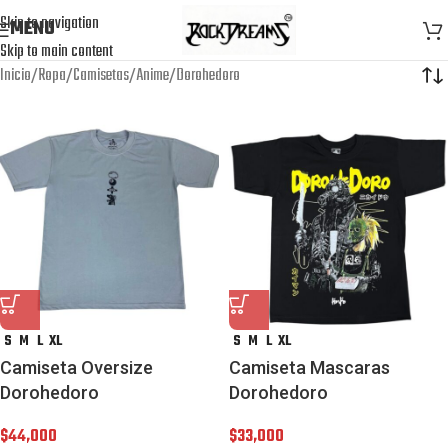
Skip to navigation
MENU
Skip to main content
Inicio
Ropa
Camisetas
Anime
Dorohedoro
S
M
L
XL
S
M
L
XL
Camiseta Oversize
Camiseta Mascaras
Dorohedoro
Dorohedoro
$
44,000
$
33,000