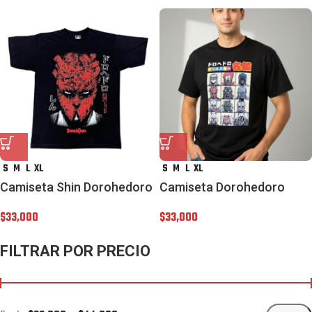
S
M
L
XL
S
M
L
XL
Camiseta Shin Dorohedoro
Camiseta Dorohedoro
$
33,000
$
33,000
FILTRAR POR PRECIO