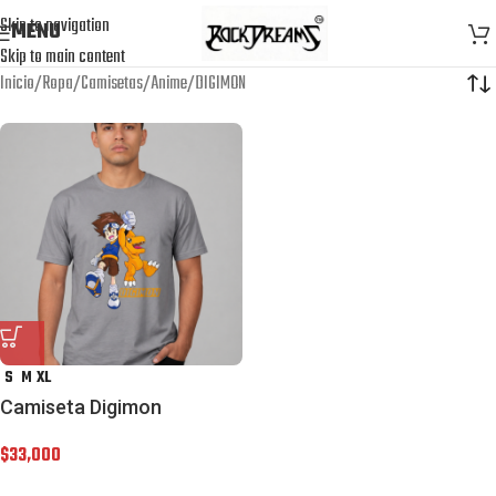
Skip to navigation
MENU
Skip to main content
Inicio
Ropa
Camisetas
Anime
DIGIMON
S
M
XL
Camiseta Digimon
$
33,000