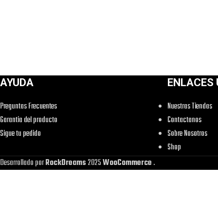
AYUDA
ENLACES 
Preguntas Frecuentes
Nuestras Tiendas
Garantia del producto
Contactanos
Sigue tu pedido
Sobre Nosotros
Shop
Desarrollado por
RockDreams
2025
WooCommerce
.