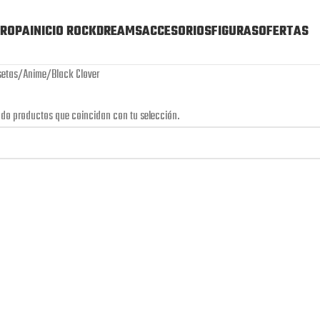
ROPA
INICIO ROCKDREAMS
ACCESORIOS
FIGURAS
OFERTAS
etas
Anime
Black Clover
do productos que coincidan con tu selección.