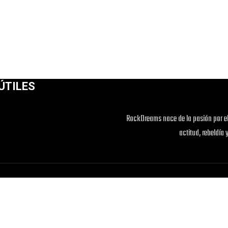
ÚTILES
RockDreams nace de la pasión por el
actitud, rebeldía 