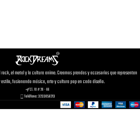
 rock, el metal y la cultura anime. Creamos prendas y accesorios que representan
y estilo, fusionando música, arte y cultura pop en cada diseño.
Cl. 10 # 26 - 66
Teléfono: 3233056213