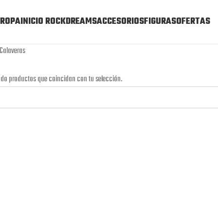
ROPA
INICIO ROCKDREAMS
ACCESORIOS
FIGURAS
OFERTAS
Calaveras
do productos que coincidan con tu selección.