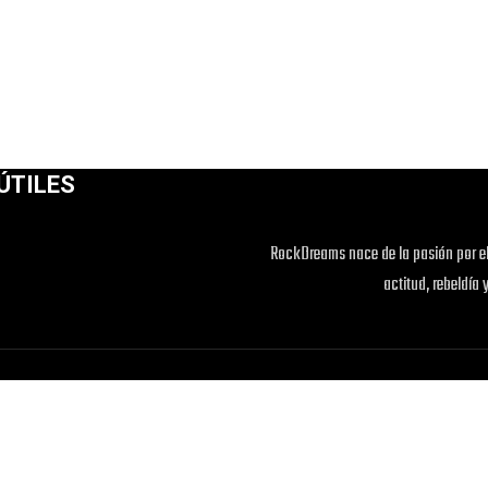
ÚTILES
RockDreams nace de la pasión por el
actitud, rebeldía 