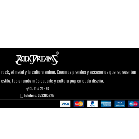
 rock, el metal y la cultura anime. Creamos prendas y accesorios que representan
y estilo, fusionando música, arte y cultura pop en cada diseño.
Cl. 10 # 26 - 66
Teléfono: 3233056213