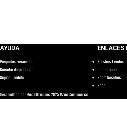
AYUDA
ENLACES 
Preguntas Frecuentes
Nuestras Tiendas
Garantia del producto
Contactanos
Sigue tu pedido
Sobre Nosotros
Shop
Desarrollado por
RockDreams
2025
WooCommerce
.